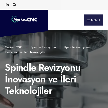
Search
Skip
for:
to
content
MENU
Merkez CNC
Spindle Revizyonu
Spindle Revizyonu
İnovasyon ve İleri Teknolojiler
Spindle Revizyonu
İnovasyon ve İleri
Teknolojiler