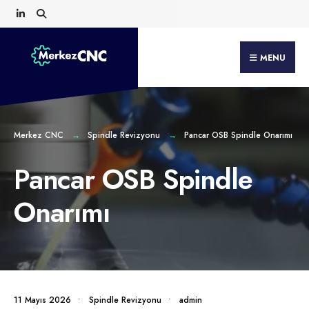
Search
Skip
for:
to
content
MENU
Merkez CNC
Spindle Revizyonu
Pancar OSB Spindle Onarımı
Pancar OSB Spindle
Onarımı
11 Mayıs 2026
•
Spindle Revizyonu
•
admin