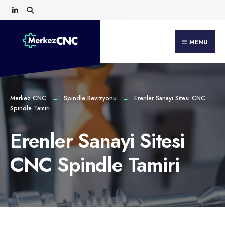
Search
Skip
for:
to
content
MENU
Merkez CNC
Spindle Revizyonu
Erenler Sanayi Sitesi CNC
Spindle Tamiri
Erenler Sanayi Sitesi
CNC Spindle Tamiri