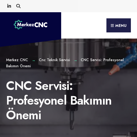
Search
Skip
for:
to
content
MENU
Merkez CNC
Cnc Teknik Servisi
CNC Servisi: Profesyonel
Bakımın Önemi
CNC Servisi:
Profesyonel Bakımın
Önemi