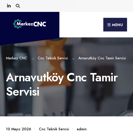
Search
Skip
for:
to
content
MENU
Merkez CNC
Cnc Teknik Servisi
Arnavutköy Cnc Tamir Servisi
Arnavutköy Cnc Tamir
Servisi
10 Mayıs 2026
•
Cnc Teknik Servisi
•
admin