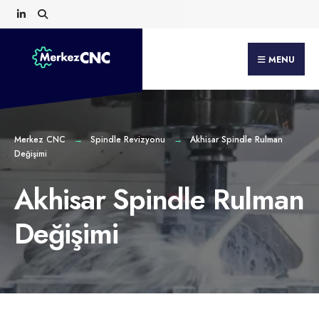
Search
Skip
for:
to
content
MENU
Merkez CNC
Spindle Revizyonu
Akhisar Spindle Rulman
Değişimi
Akhisar Spindle Rulman
Değişimi